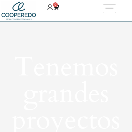
0
Tenemos
grandes
proyectos