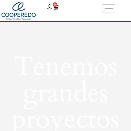
0
Tenemos
grandes
proyectos