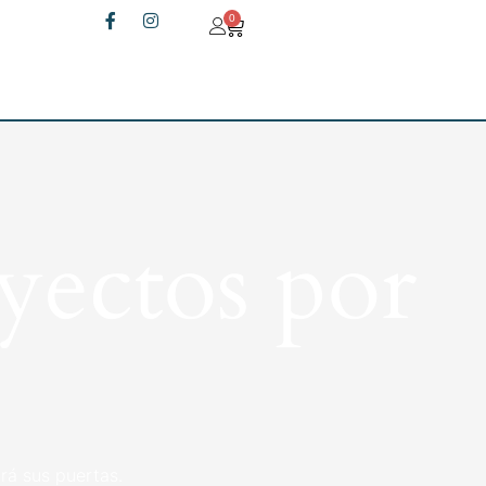
0
yectos por
rá sus puertas.