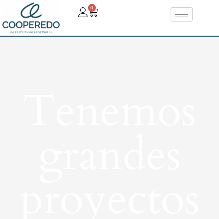
0
Tenemos
grandes
proyectos