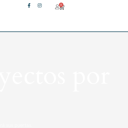
0
yectos por
rá sus puertas.