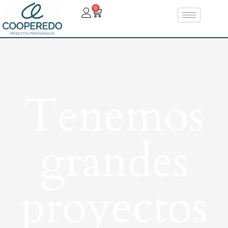
0
Tenemos
grandes
proyectos