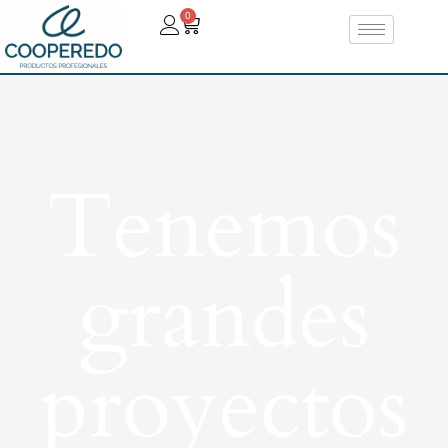
0
Tenemos
grandes
proyectos