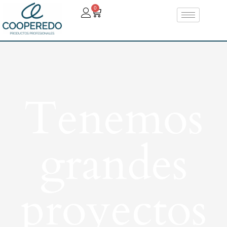
0
Tenemos
grandes
proyectos