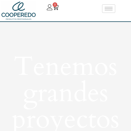
0
Tenemos
grandes
proyectos