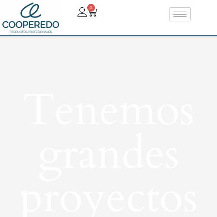
0
Tenemos
grandes
proyectos