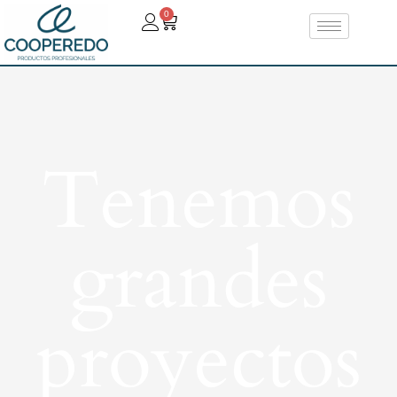
0
Tenemos
grandes
proyectos