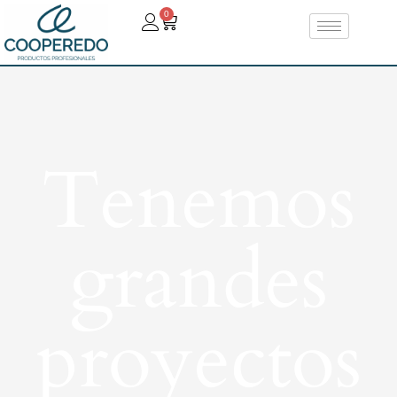
0
Tenemos
grandes
proyectos