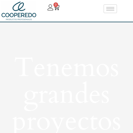
0
Tenemos
grandes
proyectos