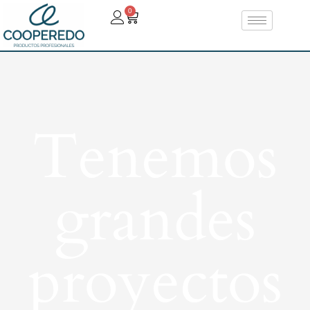
0
Tenemos
grandes
proyectos