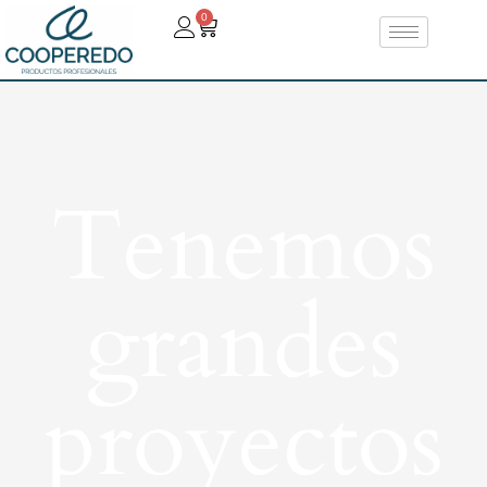
0
Tenemos
grandes
proyectos