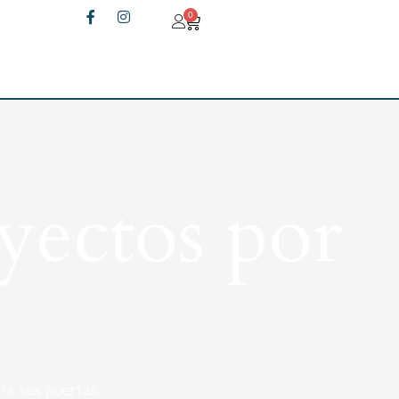
0
yectos por
rá sus puertas.