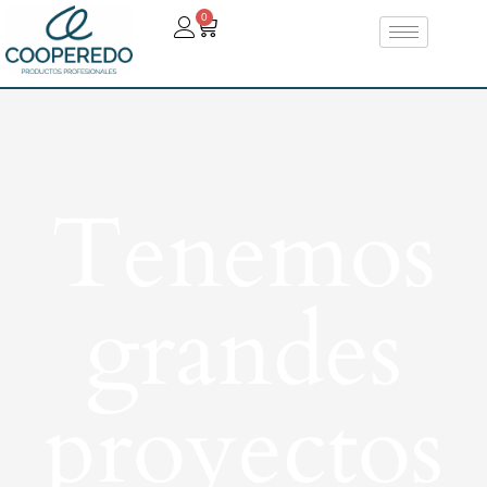
0
Tenemos
grandes
proyectos