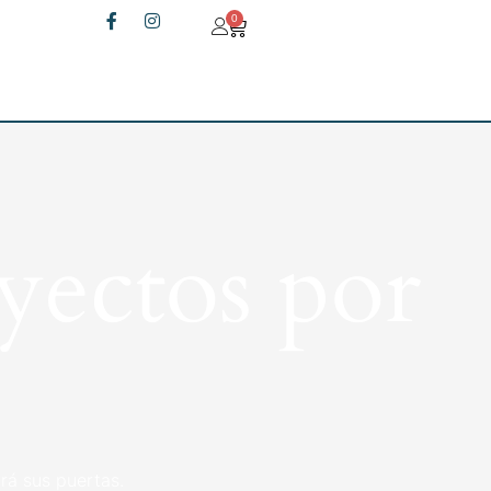
0
yectos por
rá sus puertas.