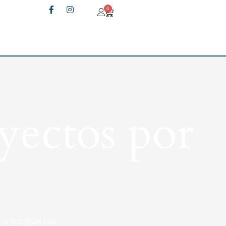
0
yectos por
rá sus puertas.