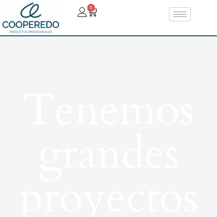
0
Tenemos
grandes
proyectos