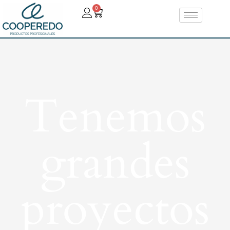
0
Tenemos
grandes
proyectos