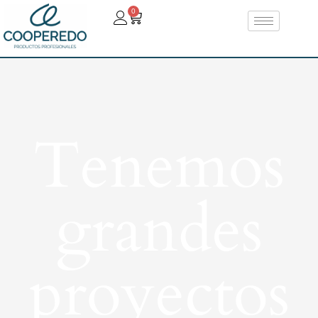
0
Tenemos
grandes
proyectos