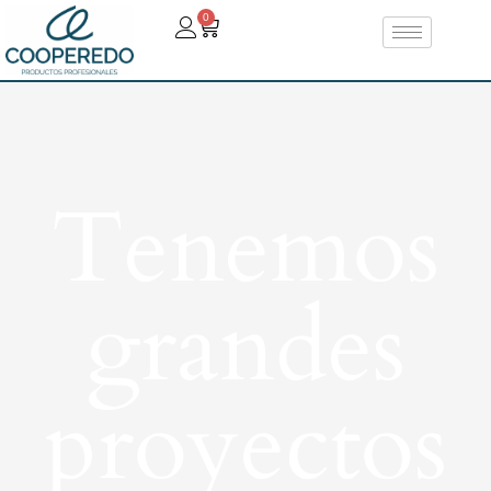
0
Tenemos
grandes
proyectos