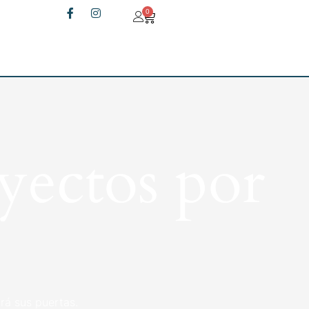
0
yectos por
rá sus puertas.