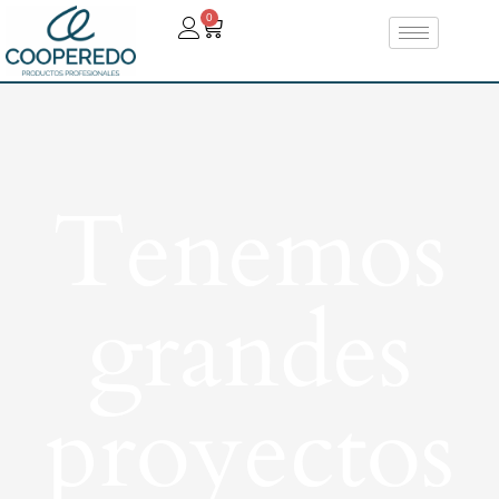
0
Tenemos
grandes
proyectos