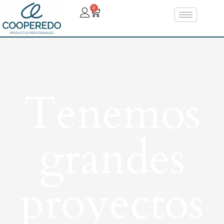
0
Tenemos
grandes
proyectos