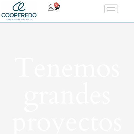
0
Tenemos
grandes
proyectos