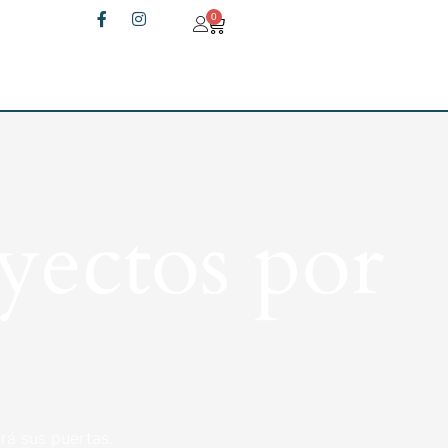
0
yectos por
rá sus puertas.