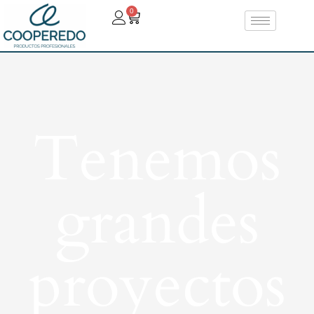
0
Tenemos
grandes
proyectos