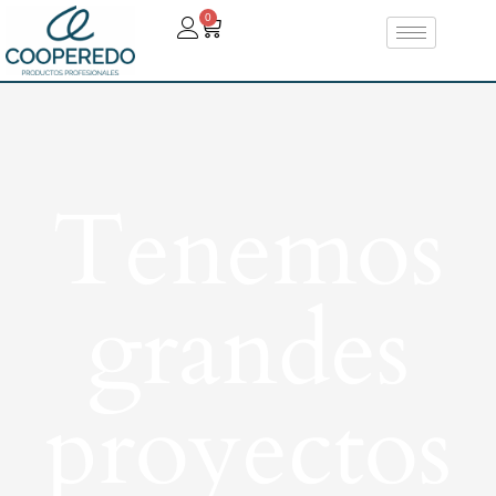
0
Tenemos
grandes
proyectos