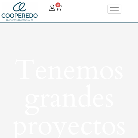
0
Tenemos
grandes
proyectos