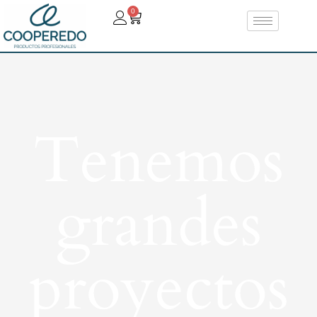
0
Tenemos
grandes
proyectos