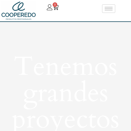
0
Tenemos
grandes
proyectos