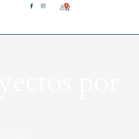
0
yectos por
rá sus puertas.