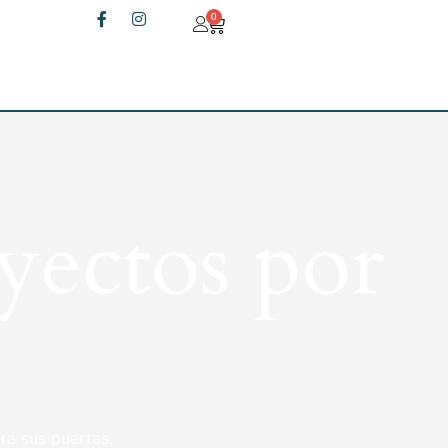
0
yectos por
rá sus puertas.