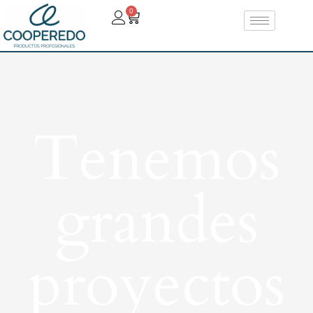
0
Tenemos
grandes
proyectos