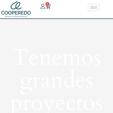
0
Tenemos
grandes
proyectos