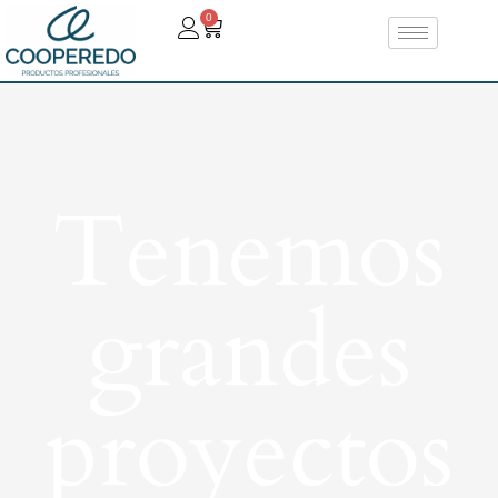
0
Tenemos
grandes
proyectos