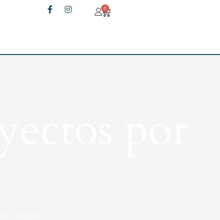
0
yectos por
rá sus puertas.