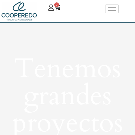
0
Tenemos
grandes
proyectos