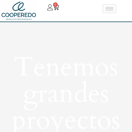
0
Tenemos
grandes
proyectos