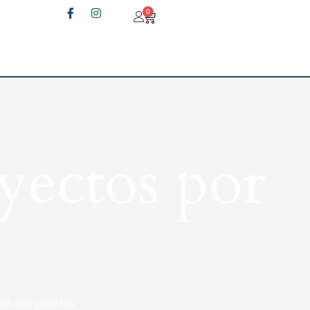
0
yectos por
rá sus puertas.