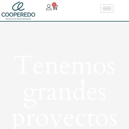
0
Tenemos
grandes
proyectos