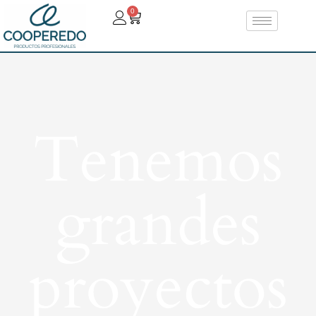
0
Tenemos
grandes
proyectos