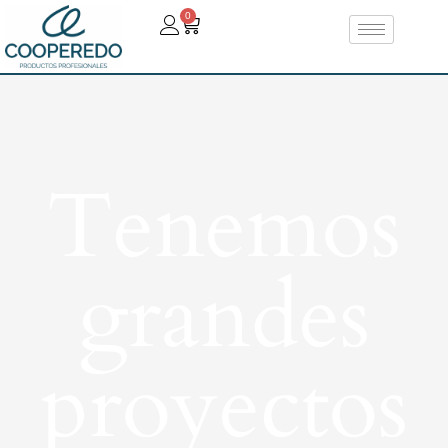
0
Tenemos
grandes
proyectos