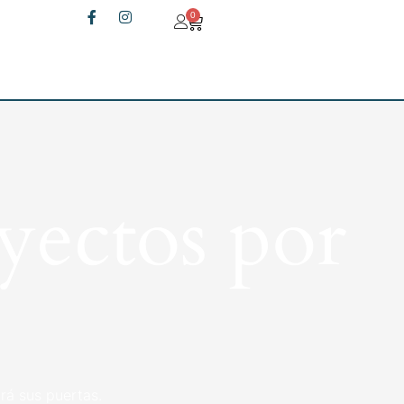
0
yectos por
rá sus puertas.