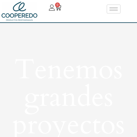
0
Tenemos
grandes
proyectos