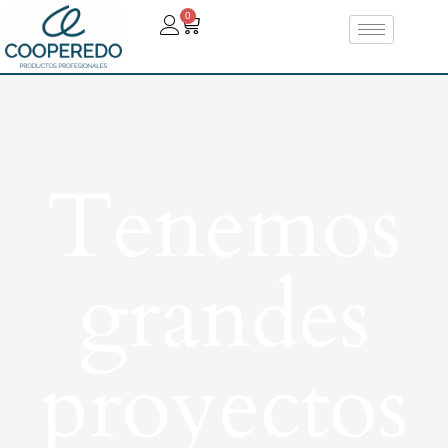
0
Tenemos
grandes
proyectos