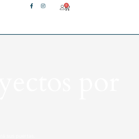
0
yectos por
rá sus puertas.