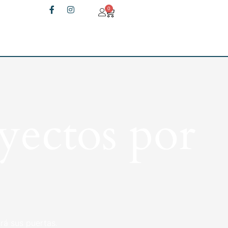
0
yectos por
rá sus puertas.